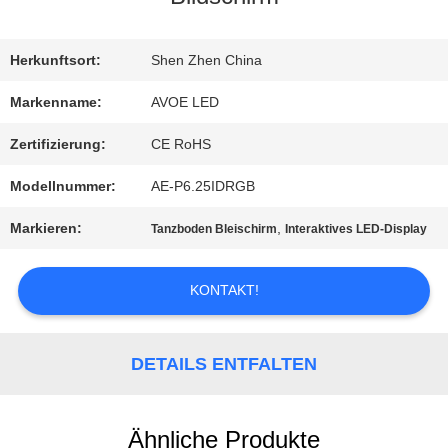
QUALITÄTSKONTROLLE
Herkunftsort:
Shen Zhen China
Markenname:
AVOE LED
KONTAKT
Zertifizierung:
CE RoHS
MIT
Modellnummer:
AE-P6.25IDRGB
UNS
Markieren:
,
Tanzboden Bleischirm
Interaktives LED-Display
NEUIGKEITEN
KONTAKT!
RECHTSSACHEN
DETAILS ENTFALTEN
Ähnliche Produkte
BLOG