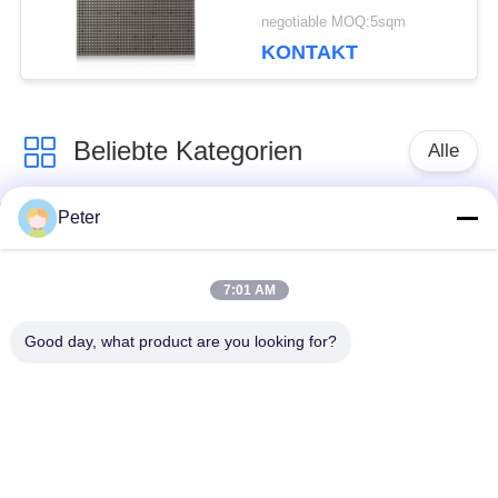
Pitch 140/140
negotiable MOQ:5sqm
Blickwinkel
KONTAKT
Beliebte Kategorien
Alle
Peter
Fixed LED -Display
Indoor feste LED -
im Freien
Anzeige
7:01 AM
Transparentes Glas
Bühnenvermietung
Good day, what product are you looking for?
LED-Display
LED -Display
Fine Pitch LED -
Miet -LED -Display
Anzeige
im Freien