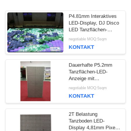
P4.81mm Interaktives
BITTE UM
LED-Display, DJ Disco
LED Tanzflächen-
EIN
Panels Hochzeitsfeier
negotiable MOQ:5sqm
Vermietung
ANGEBOT
KONTAKT
Dauerhafte P5.2mm
VR
Tanzflächen-LED-
Anzeige mit
ausgezeichnetem
SEITENVERZEICHNIS
negotiable MOQ:5sqm
Wärmeabbau
KONTAKT
DATENSCHUTZ-
2T Belastung
Tanzboden LED-
BESTIMMUNGEN
Display 4,81mm Pixel